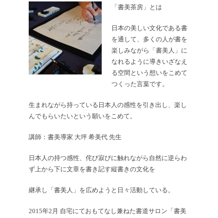
「書美茶房」とは
日本の美しい文化である書
を通して、多くの人が書を
楽しみながら「書美人」に
なれるように導きいざなえ
る空間という想いをこめて
つくった言葉です。
生まれながら持っている日本人の感性を引き出し、楽し
んでもらいたいという願いをこめて。
講師：書美導家 大坪 希美代 先生
日本人の持つ感性、侘び寂びに触れながら自然に逆らわ
ず上から下に文章を書き記す縦書きの文化を
継承し「書美人」を広めようと日々活動している。
2015年2月 自宅にておもてなし兼ねた書道サロン「書美